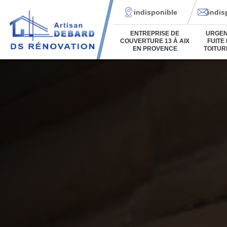
indisponible
indis
ENTREPRISE DE
URGE
COUVERTURE 13 À AIX
FUITE
EN PROVENCE
TOITUR