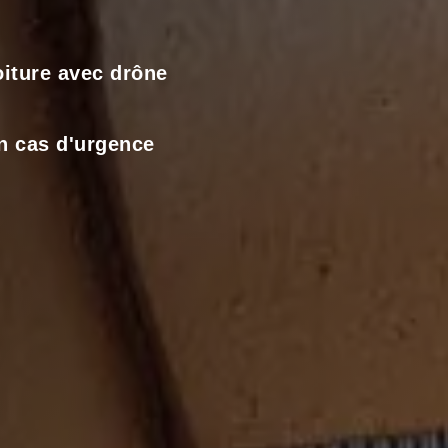
toiture avec drône
n cas d'urgence