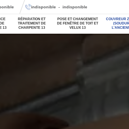
ponible
indisponible
-
indisponible
NCE
RÉPARATION ET
POSE ET CHANGEMENT
COUVREUR Z
 DE
TRAITEMENT DE
DE FENÊTRE DE TOIT ET
(SOUDUR
E 13
CHARPENTE 13
VELUX 13
L'ANCIEN